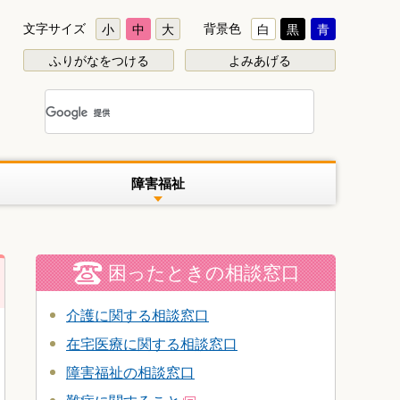
文字サイズ
背景色
小
中
大
白
黒
青
ふりがなをつける
よみあげる
障害福祉
困ったときの相談窓口
介護に関する相談窓口
在宅医療に関する相談窓口
障害福祉の相談窓口