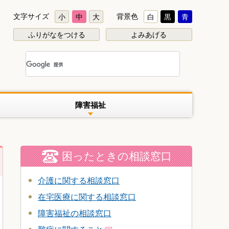
文字サイズ
背景色
小
中
大
白
黒
青
ふりがなをつける
よみあげる
障害福祉
困ったときの相談窓口
介護に関する相談窓口
在宅医療に関する相談窓口
障害福祉の相談窓口