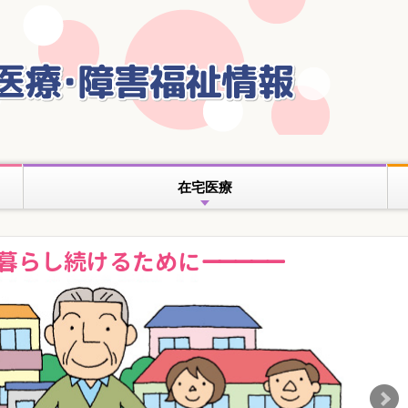
本
文
へ
移
動
在宅医療
暮らし続けるために
N