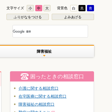
文字サイズ
背景色
小
中
大
白
黒
青
ふりがなをつける
よみあげる
障害福祉
困ったときの相談窓口
介護に関する相談窓口
在宅医療に関する相談窓口
障害福祉の相談窓口