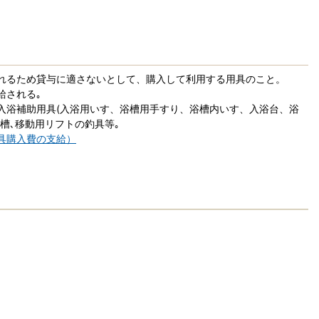
れるため貸与に適さないとして、購入して利用する用具のこと。
給される｡
入浴補助用具(入浴用いす、浴槽用手すり、浴槽内いす、入浴台、浴
槽､移動用リフトの釣具等｡
具購入費の支給）