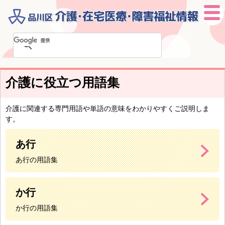
本
文
へ
移
介護に役立つ用語集
動
介護に関連する専門用語や単語の意味をわかりやすくご説明しま
す。
あ行
あ行の用語集
か行
か行の用語集