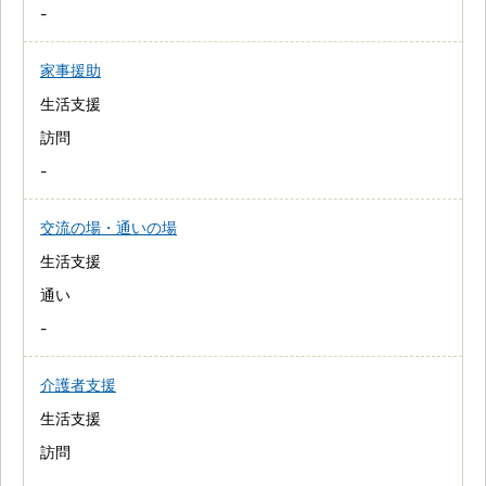
-
家事援助
生活支援
訪問
-
交流の場・通いの場
生活支援
通い
-
介護者支援
生活支援
訪問
-